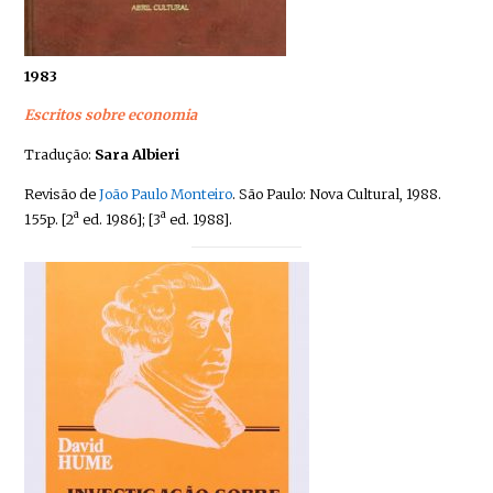
1983
Escritos sobre economia
Tradução:
Sara Albieri
Revisão de
João Paulo Monteiro
. São Paulo: Nova Cultural, 1988.
a
a
155p. [2
ed. 1986]; [3
ed. 1988].